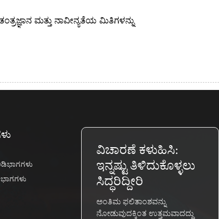
ತಂತ್ರಜ್ಞಾನ ಮತ್ತು ನಾವೀನ್ಯತೆಯ ಮಿತಿಗಳನ್ನು
ಗಳು
ವಿಚಾರಣೆ ಕಳುಹಿಸಿ:
ಇನ್ನಷ್ಟು ತಿಳಿದುಕೊಳ್ಳಲು
 ಬಿಡಿಭಾಗಗಳು
ಡಿಭಾಗಗಳು
ಸಿದ್ಧರಿದ್ದೀರಿ
ಅಂತಿಮ ಫಲಿತಾಂಶವನ್ನು
ನೋಡುವುದಕ್ಕಿಂತ ಉತ್ತಮವಾದದ್ದು