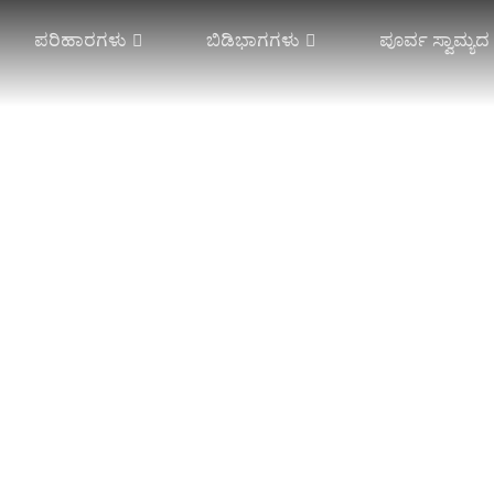
ಪರಿಹಾರಗಳು
ಬಿಡಿಭಾಗಗಳು
ಪೂರ್ವ ಸ್ವಾಮ್ಯ
ಾರ್ಡ್ ಲೇಸ್
ಸಿಂಗಲ್ ನೀಡಲ್ ಬಾರ್
ಸ್ಪೇಸರ್ ಜವಳಿ
ಪ್ಲೇಟ್ ಲೇಸ್
ಡಬಲ್ ನೀಡಲ್ ಬಾರ್
ಜಾಕ್ವಾರ್ಡ್ ಸ್ಪೇಸರ್
ಾರ್ ಎಲೆಕ್ಟ್ರಾನಿಕ್
ಹೆಚ್ಚಿನ ದೂರ
ಕಂಬಳಿಗಳು ಮತ್ತು ಪ್ಲ
ತಡೆರಹಿತ