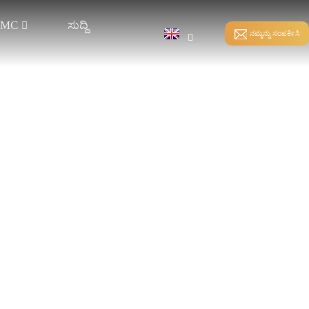
ದ MC
ಸುದ್ದಿ
ನಮ್ಮನ್ನು ಸಂಪರ್ಕಿಸಿ
ಹೊಲಿಗೆ ಬಂಧ
ನೇರ ವಾರ್ಪಿಂಗ್
ನೇಯ್ಗೆ-ಸೇರಿಸುವಿಕೆ HKS
ಸ್ಪ್ಯಾಂಡೆಕ್ಸ್ ವಾರ್ಪಿಂಗ್
ನೇಯ್ಗೆ-ಸೇರಿಸುವಿಕೆ RS
ಸ್ಪ್ಲಿಟ್ ವಾರ್ಪಿಂಗ್
ಶ್