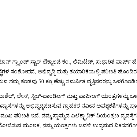
ಿಯಾನ್ ಗ್ರ್ಯಾಂಡ್ ಸ್ಟಾರ್ ಟೆಕ್ನಾಲಜಿ ಕಂ., ಲಿಮಿಟೆಡ್, ಸುಧಾರಿತ ವಾರ್
ಸ್ಥೆಗಳ ಸಂಶೋಧನೆ, ಅಭಿವೃದ್ಧಿ ಮತ್ತು ತಯಾರಿಕೆಯಲ್ಲಿ ಪರಿಣತಿ ಹೊಂದಿ
 ನಮ್ಮ ತಂಡವು 50 ಕ್ಕೂ ಹೆಚ್ಚು ಸಮರ್ಪಿತ ವೃತ್ತಿಪರರನ್ನು ಒಳಗೊಂಡಿದ
ಲ್-ರಾಶೆಲ್, ಲೇಸ್, ಸ್ಟಿಚ್-ಬಾಂಡಿಂಗ್ ಮತ್ತು ವಾರ್ಪಿಂಗ್ ಯಂತ್ರಗಳನ್ನು
ನ್ಯಾಸಗಳನ್ನು ಅಭಿವೃದ್ಧಿಪಡಿಸುವ ಗ್ರಾಹಕರ ನವೀನ ಅವಶ್ಯಕತೆಗಳನ್ನು ಪೂ
ಪ್ರಮುಖ ಪರಿಣತಿ ಇದೆ. ನಮ್ಮ ಸ್ವಾಮ್ಯದ ಎಲೆಕ್ಟ್ರಾನಿಕ್ ನಿಯಂತ್ರಣ ವ್ಯವಸ್ಥ
ೋಜಿಸುವ ಮೂಲಕ, ನಮ್ಮ ಯಂತ್ರಗಳು ಜವಳಿ ಉದ್ಯಮದ ವಿಕಸನಗೊಳ್ಳುತ್ತ