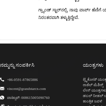
ಗ್ರ್ಯಾಂಡ್ ಸ್ಟಾರ್‌ನಲ್ಲಿ, ನಾವು ವಾರ್ಪ್ ಹೆಣ
ನಿರಂತರವಾಗಿ ತಳ್ಳುತ್ತಿದ್ದೇವೆ.
ನಮ್ಮನ್ನು ಸಂಪರ್ಕಿಸಿ
ಯಂತ್ರಗಳು
ಟ್ರೈಕೋಟ್ ಯಂತ್
+86-0591-87865886
ರಾಶೆಲ್ ಮೆಶಿನ್ಸ್
vincent@grandstarcn.com
ಲೇಸ್ ಯಂತ್ರಗಳ
ಡಬಲ್ ನೀಡಲ್ ಬ
ವಾಟ್ಸಾಪ್: 008615005090760
ತಾಂತ್ರಿಕ ಜವಳಿ