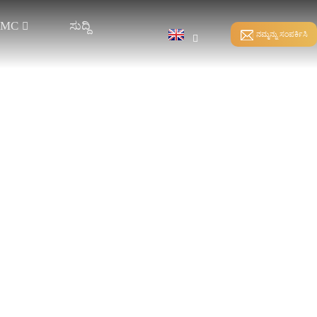
ದ MC
ಸುದ್ದಿ
ನಮ್ಮನ್ನು ಸಂಪರ್ಕಿಸಿ
ಹೊಲಿಗೆ ಬಂಧ
ನೇರ ವಾರ್ಪಿಂಗ್
ನೇಯ್ಗೆ-ಸೇರಿಸುವಿಕೆ HKS
ಸ್ಪ್ಯಾಂಡೆಕ್ಸ್ ವಾರ್ಪಿಂಗ್
ನೇಯ್ಗೆ-ಸೇರಿಸುವಿಕೆ RS
ಸ್ಪ್ಲಿಟ್ ವಾರ್ಪಿಂಗ್
ಶ್