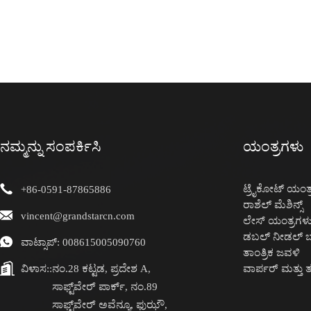
ನಮ್ಮನ್ನು ಸಂಪರ್ಕಿಸಿ
ಯಂತ್ರಗಳು
ಟ್ರೈಕೋಟ್ ಯಂತ್
+86-0591-87865886
ರಾಶೆಲ್ ಮೆಶಿನ್ಸ್
vincent@grandstarcn.com
ಲೇಸ್ ಯಂತ್ರಗಳ
ಡಬಲ್ ನೀಡಲ್ ಬ
ವಾಟ್ಸಾಪ್: 008615005090760
ತಾಂತ್ರಿಕ ಜವಳಿ
ವಿಳಾಸ::
ನಂ.28 ಕಟ್ಟಡ, ಪ್ರದೇಶ A,
ವಾರ್ಪರ್ ಮತ್ತು
ಸಾಫ್ಟ್‌ವೇರ್ ಪಾರ್ಕ್, ನಂ.89
ಸಾಫ್ಟ್‌ವೇರ್ ಅವೆನ್ಯೂ, ಫುಝೌ,