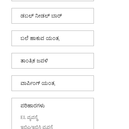
ಡಬಲ್ ನೀಡಲ್ ಬಾರ್
ಬಲೆ ಹಾಕುವ ಯಂತ್ರ
ತಾಂತ್ರಿಕ ಜವಳಿ
ವಾರ್ಪಿಂಗ್ ಯಂತ್ರ
ಪರಿಹಾರಗಳು
EL ವ್ಯವಸ್ಥೆ
ಇಬಿಎ/ಇಬಿಸಿ ವ್ಯವಸ್ಥೆ