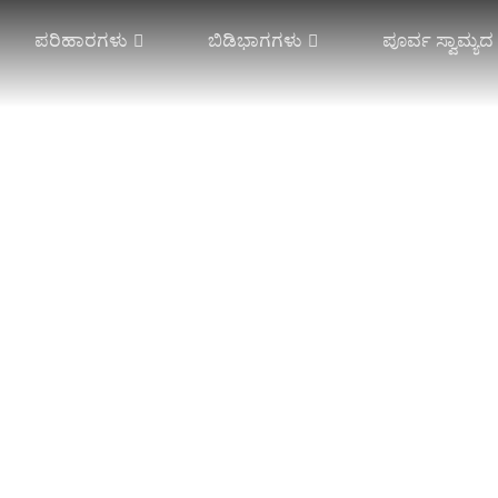
ಪರಿಹಾರಗಳು
ಬಿಡಿಭಾಗಗಳು
ಪೂರ್ವ ಸ್ವಾಮ್ಯ
ಾರ್ಡ್ ಲೇಸ್
ಸಿಂಗಲ್ ನೀಡಲ್ ಬಾರ್
ಸ್ಪೇಸರ್ ಜವಳಿ
ಪ್ಲೇಟ್ ಲೇಸ್
ಡಬಲ್ ನೀಡಲ್ ಬಾರ್
ಜಾಕ್ವಾರ್ಡ್ ಸ್ಪೇಸರ್
ಾರ್ ಎಲೆಕ್ಟ್ರಾನಿಕ್
ಹೆಚ್ಚಿನ ದೂರ
ಕಂಬಳಿಗಳು ಮತ್ತು ಪ್ಲ
ತಡೆರಹಿತ