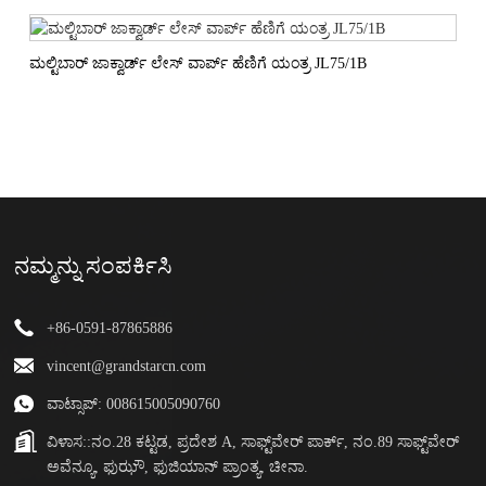
ಮಲ್ಟಿಬಾರ್ ಜಾಕ್ವಾರ್ಡ್ ಲೇಸ್ ವಾರ್ಪ್ ಹೆಣಿಗೆ ಯಂತ್ರ JL75/1B
ನಮ್ಮನ್ನು ಸಂಪರ್ಕಿಸಿ
+86-0591-87865886
vincent@grandstarcn.com
ವಾಟ್ಸಾಪ್: 008615005090760
ವಿಳಾಸ::
ನಂ.28 ಕಟ್ಟಡ, ಪ್ರದೇಶ A, ಸಾಫ್ಟ್‌ವೇರ್ ಪಾರ್ಕ್, ನಂ.89 ಸಾಫ್ಟ್‌ವೇರ್
ಅವೆನ್ಯೂ, ಫುಝೌ, ಫುಜಿಯಾನ್ ಪ್ರಾಂತ್ಯ, ಚೀನಾ.